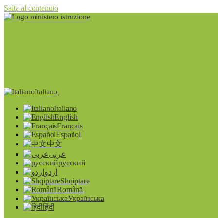
Salta al contenuto
Italiano
Italiano
English
Français
Español
中文
عربى
русский
اردو
Shqiptare
Română
Українська
हिंदी