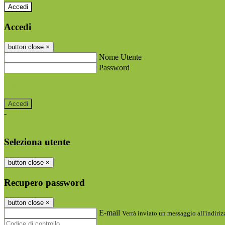
Accedi
Accedi
button close
×
Nome Utente
Password
Password dimenticata?
-
Entra con SPID
Entra con CIE
Seleziona utente
button close
×
Recupero password
button close
×
E-mail
Verrà inviato un messaggio all'indirizz