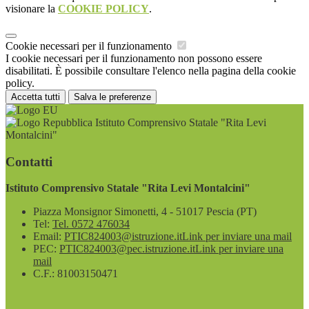
visionare la
COOKIE POLICY
.
Cookie necessari per il funzionamento
I cookie necessari per il funzionamento non possono essere
disabilitati. È possibile consultare l'elenco nella pagina della cookie
policy.
Accetta tutti
Salva le preferenze
Istituto Comprensivo Statale "Rita Levi
Montalcini"
Contatti
Istituto Comprensivo Statale "Rita Levi Montalcini"
Piazza Monsignor Simonetti, 4 - 51017 Pescia (PT)
Tel:
Tel. 0572 476034
Email:
PTIC824003@istruzione.it
Link per inviare una mail
PEC:
PTIC824003@pec.istruzione.it
Link per inviare una
mail
C.F.: 81003150471