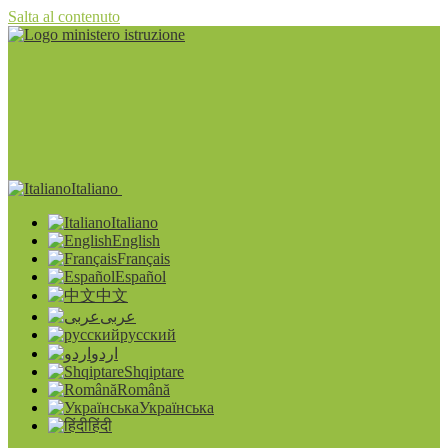
Salta al contenuto
Italiano
Italiano
English
Français
Español
中文
عربى
русский
اردو
Shqiptare
Română
Українська
हिंदी