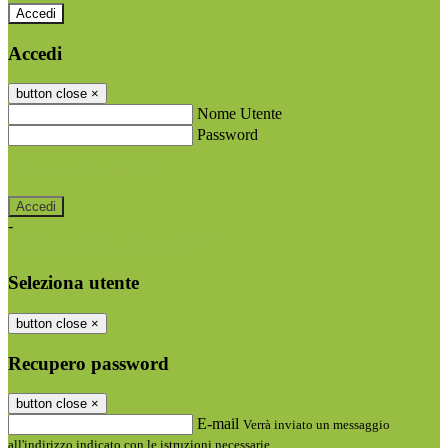
Accedi
Accedi
button close
×
Nome Utente
Password
Password dimenticata?
-
Entra con SPID
Entra con CIE
Seleziona utente
button close
×
Recupero password
button close
×
E-mail
Verrà inviato un messaggio
all'indirizzo indicato con le istruzioni necessarie.