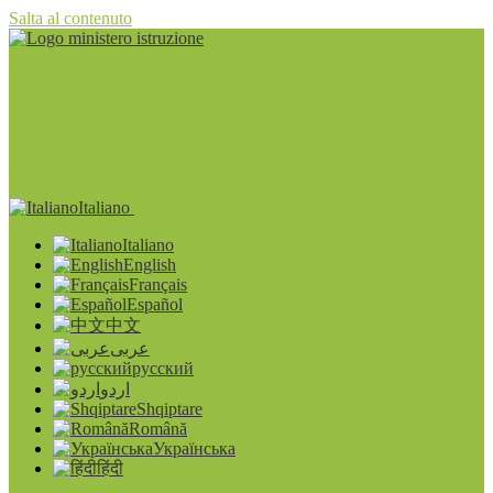
Salta al contenuto
Italiano
Italiano
English
Français
Español
中文
عربى
русский
اردو
Shqiptare
Română
Українська
हिंदी