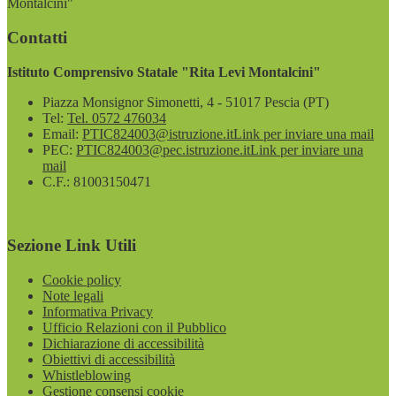
Montalcini"
Contatti
Istituto Comprensivo Statale "Rita Levi Montalcini"
Piazza Monsignor Simonetti, 4 - 51017 Pescia (PT)
Tel:
Tel. 0572 476034
Email:
PTIC824003@istruzione.it
Link per inviare una mail
PEC:
PTIC824003@pec.istruzione.it
Link per inviare una
mail
C.F.: 81003150471
Sezione Link Utili
Cookie policy
Note legali
Informativa Privacy
Ufficio Relazioni con il Pubblico
Dichiarazione di accessibilità
Obiettivi di accessibilità
Whistleblowing
Gestione consensi cookie