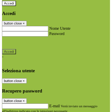
Accedi
Accedi
button close
×
Nome Utente
Password
Password dimenticata?
-
Entra con SPID
Entra con CIE
Seleziona utente
button close
×
Recupero password
button close
×
E-mail
Verrà inviato un messaggio
all'indirizzo indicato con le istruzioni necessarie.