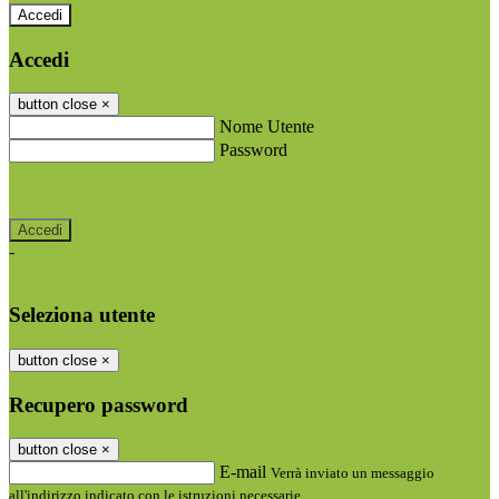
Accedi
Accedi
button close
×
Nome Utente
Password
Password dimenticata?
-
Entra con SPID
Entra con CIE
Seleziona utente
button close
×
Recupero password
button close
×
E-mail
Verrà inviato un messaggio
all'indirizzo indicato con le istruzioni necessarie.