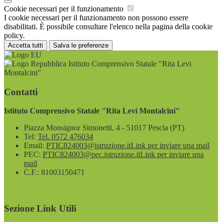
Cookie necessari per il funzionamento
I cookie necessari per il funzionamento non possono essere
disabilitati. È possibile consultare l'elenco nella pagina della cookie
policy.
Accetta tutti
Salva le preferenze
Istituto Comprensivo Statale "Rita Levi
Montalcini"
Contatti
Istituto Comprensivo Statale "Rita Levi Montalcini"
Piazza Monsignor Simonetti, 4 - 51017 Pescia (PT)
Tel:
Tel. 0572 476034
Email:
PTIC824003@istruzione.it
Link per inviare una mail
PEC:
PTIC824003@pec.istruzione.it
Link per inviare una
mail
C.F.: 81003150471
Sezione Link Utili