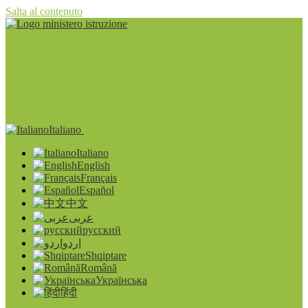
Salta al contenuto
Italiano
Italiano
English
Français
Español
中文
عربى
русский
اردو
Shqiptare
Română
Українська
हिंदी