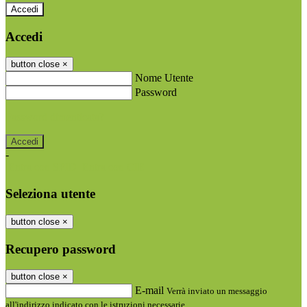
Accedi
Accedi
button close
×
Nome Utente
Password
Password dimenticata?
-
Entra con SPID
Entra con CIE
Seleziona utente
button close
×
Recupero password
button close
×
E-mail
Verrà inviato un messaggio
all'indirizzo indicato con le istruzioni necessarie.