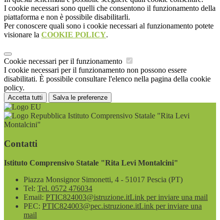
I cookie necessari sono quelli che consentono il funzionamento della
piattaforma e non è possibile disabilitarli.
Per conoscere quali sono i cookie necessari al funzionamento potete
visionare la
COOKIE POLICY
.
Cookie necessari per il funzionamento
I cookie necessari per il funzionamento non possono essere
disabilitati. È possibile consultare l'elenco nella pagina della cookie
policy.
Accetta tutti
Salva le preferenze
Istituto Comprensivo Statale "Rita Levi
Montalcini"
Contatti
Istituto Comprensivo Statale "Rita Levi Montalcini"
Piazza Monsignor Simonetti, 4 - 51017 Pescia (PT)
Tel:
Tel. 0572 476034
Email:
PTIC824003@istruzione.it
Link per inviare una mail
PEC:
PTIC824003@pec.istruzione.it
Link per inviare una
mail