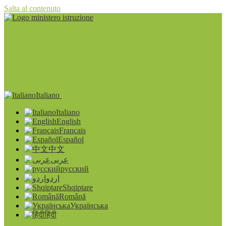
Salta al contenuto
Italiano
Italiano
English
Français
Español
中文
عربى
русский
اردو
Shqiptare
Română
Українська
हिंदी