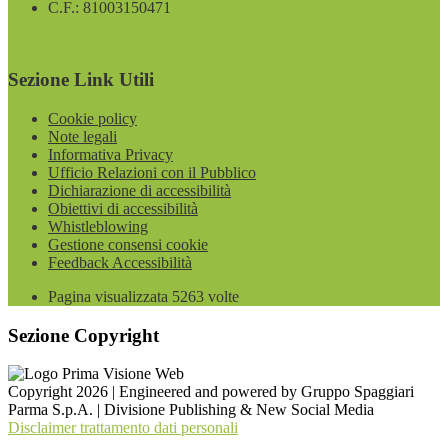
C.F.: 81003150471
Sezione Link Utili
Cookie policy
Note legali
Informativa Privacy
Ufficio Relazioni con il Pubblico
Dichiarazione di accessibilità
Obiettivi di accessibilità
Whistleblowing
Gestione consensi cookie
Feedback Accessibilità
Pagina visualizzata
5263
volte
Sezione Copyright
Copyright 2026 | Engineered and powered by Gruppo Spaggiari
Parma S.p.A. | Divisione Publishing & New Social Media
Disclaimer trattamento dati personali