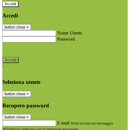
Accedi
Accedi
button close
×
Nome Utente
Password
Password dimenticata?
-
Entra con SPID
Entra con CIE
Seleziona utente
button close
×
Recupero password
button close
×
E-mail
Verrà inviato un messaggio
all'indirizzo indicato con le istruzioni necessarie.