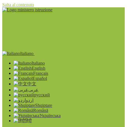
Salta al contenuto
Italiano
Italiano
English
Français
Español
中文
عربى
русский
اردو
Shqiptare
Română
Українська
हिंदी