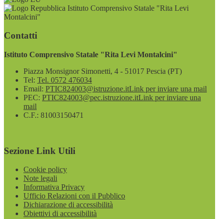
Istituto Comprensivo Statale "Rita Levi
Montalcini"
Contatti
Istituto Comprensivo Statale "Rita Levi Montalcini"
Piazza Monsignor Simonetti, 4 - 51017 Pescia (PT)
Tel:
Tel. 0572 476034
Email:
PTIC824003@istruzione.it
Link per inviare una mail
PEC:
PTIC824003@pec.istruzione.it
Link per inviare una
mail
C.F.: 81003150471
Sezione Link Utili
Cookie policy
Note legali
Informativa Privacy
Ufficio Relazioni con il Pubblico
Dichiarazione di accessibilità
Obiettivi di accessibilità