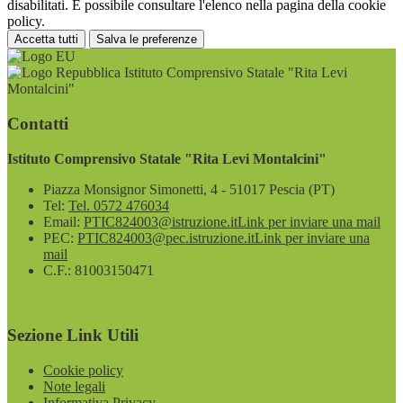
disabilitati. È possibile consultare l'elenco nella pagina della cookie
policy.
Accetta tutti
Salva le preferenze
Istituto Comprensivo Statale "Rita Levi
Montalcini"
Contatti
Istituto Comprensivo Statale "Rita Levi Montalcini"
Piazza Monsignor Simonetti, 4 - 51017 Pescia (PT)
Tel:
Tel. 0572 476034
Email:
PTIC824003@istruzione.it
Link per inviare una mail
PEC:
PTIC824003@pec.istruzione.it
Link per inviare una
mail
C.F.: 81003150471
Sezione Link Utili
Cookie policy
Note legali
Informativa Privacy