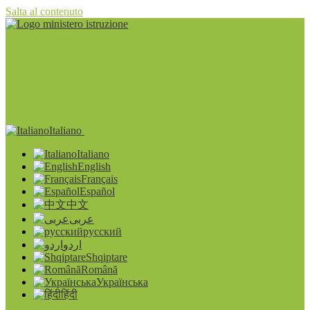
Salta al contenuto
Italiano
Italiano
English
Français
Español
中文
عربى
русский
اردو
Shqiptare
Română
Українська
हिंदी