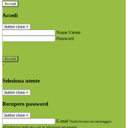
Accedi
Accedi
button close
×
Nome Utente
Password
Password dimenticata?
-
Entra con SPID
Entra con CIE
Seleziona utente
button close
×
Recupero password
button close
×
E-mail
Verrà inviato un messaggio
all'indirizzo indicato con le istruzioni necessarie.