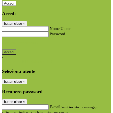
Accedi
Accedi
button close
×
Nome Utente
Password
Password dimenticata?
-
Entra con SPID
Entra con CIE
Seleziona utente
button close
×
Recupero password
button close
×
E-mail
Verrà inviato un messaggio
all'indirizzo indicato con le istruzioni necessarie.