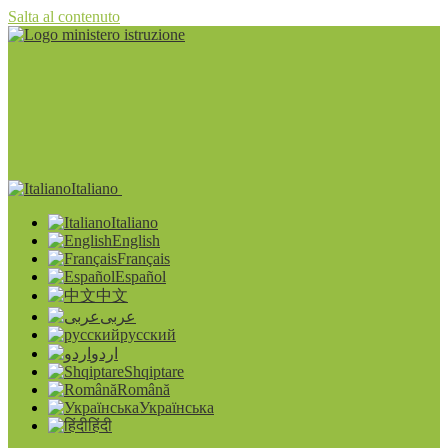
Salta al contenuto
Italiano
Italiano
English
Français
Español
中文
عربى
русский
اردو
Shqiptare
Română
Українська
हिंदी