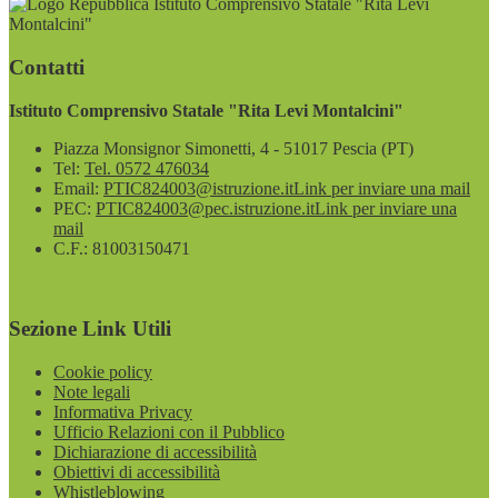
Istituto Comprensivo Statale "Rita Levi
Montalcini"
Contatti
Istituto Comprensivo Statale "Rita Levi Montalcini"
Piazza Monsignor Simonetti, 4 - 51017 Pescia (PT)
Tel:
Tel. 0572 476034
Email:
PTIC824003@istruzione.it
Link per inviare una mail
PEC:
PTIC824003@pec.istruzione.it
Link per inviare una
mail
C.F.: 81003150471
Sezione Link Utili
Cookie policy
Note legali
Informativa Privacy
Ufficio Relazioni con il Pubblico
Dichiarazione di accessibilità
Obiettivi di accessibilità
Whistleblowing