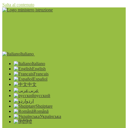
Salta al contenuto
Italiano
Italiano
English
Français
Español
中文
عربى
русский
اردو
Shqiptare
Română
Українська
हिंदी