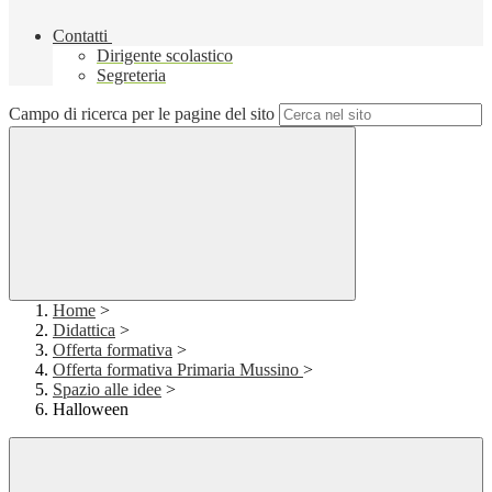
Contatti
Dirigente scolastico
Segreteria
Campo di ricerca per le pagine del sito
Home
>
Didattica
>
Offerta formativa
>
Offerta formativa Primaria Mussino
>
Spazio alle idee
>
Halloween