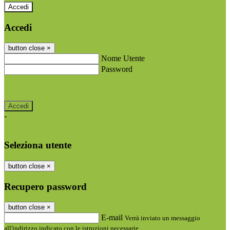
Accedi
Accedi
button close
×
Nome Utente
Password
Password dimenticata?
-
Entra con SPID
Entra con CIE
Seleziona utente
button close
×
Recupero password
button close
×
E-mail
Verrà inviato un messaggio
all'indirizzo indicato con le istruzioni necessarie.