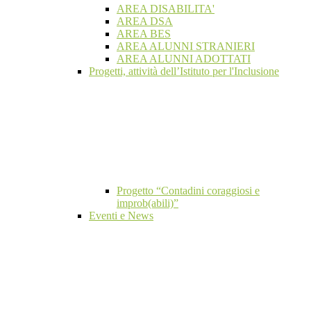
AREA DISABILITA'
AREA DSA
AREA BES
AREA ALUNNI STRANIERI
AREA ALUNNI ADOTTATI
Progetti, attività dell’Istituto per l'Inclusione
Progetto “Contadini coraggiosi e
improb(abili)”
Eventi e News