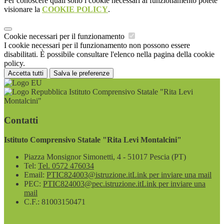
Per conoscere quali sono i cookie necessari al funzionamento potete
visionare la
COOKIE POLICY
.
Cookie necessari per il funzionamento
I cookie necessari per il funzionamento non possono essere
disabilitati. È possibile consultare l'elenco nella pagina della cookie
policy.
Accetta tutti
Salva le preferenze
Istituto Comprensivo Statale "Rita Levi
Montalcini"
Contatti
Istituto Comprensivo Statale "Rita Levi Montalcini"
Piazza Monsignor Simonetti, 4 - 51017 Pescia (PT)
Tel:
Tel. 0572 476034
Email:
PTIC824003@istruzione.it
Link per inviare una mail
PEC:
PTIC824003@pec.istruzione.it
Link per inviare una
mail
C.F.: 81003150471