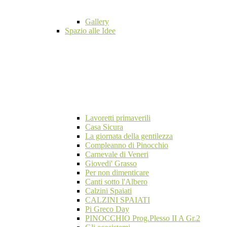
Gallery
Spazio alle Idee
Lavoretti primaverili
Casa Sicura
La giornata della gentilezza
Compleanno di Pinocchio
Carnevale di Veneri
Giovedi' Grasso
Per non dimenticare
Canti sotto l'Albero
Calzini Spaiati
CALZINI SPAIATI
Pi Greco Day
PINOCCHIO Prog.Plesso II A Gr.2