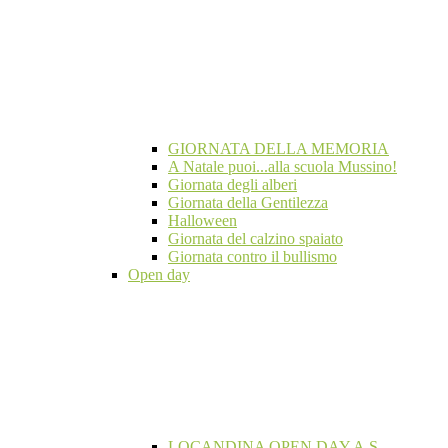
GIORNATA DELLA MEMORIA
A Natale puoi...alla scuola Mussino!
Giornata degli alberi
Giornata della Gentilezza
Halloween
Giornata del calzino spaiato
Giornata contro il bullismo
Open day
LOCANDINA OPEN DAY A.S.