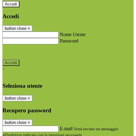
Accedi
Accedi
button close
×
Nome Utente
Password
Password dimenticata?
-
Entra con SPID
Entra con CIE
Seleziona utente
button close
×
Recupero password
button close
×
E-mail
Verrà inviato un messaggio
all'indirizzo indicato con le istruzioni necessarie.