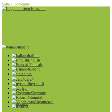
Salta al contenuto
Italiano
Italiano
English
Français
Español
中文
عربى
русский
اردو
Shqiptare
Română
Українська
हिंदी