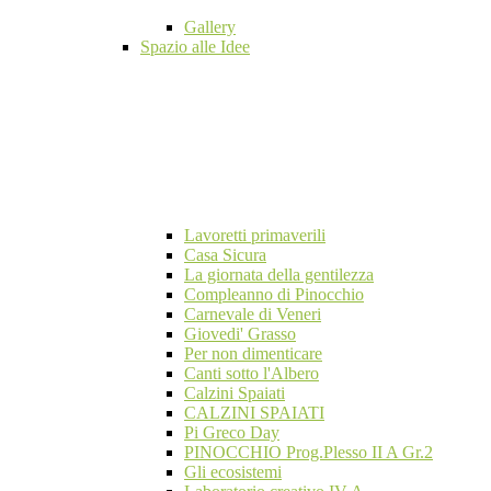
Gallery
Spazio alle Idee
Lavoretti primaverili
Casa Sicura
La giornata della gentilezza
Compleanno di Pinocchio
Carnevale di Veneri
Giovedi' Grasso
Per non dimenticare
Canti sotto l'Albero
Calzini Spaiati
CALZINI SPAIATI
Pi Greco Day
PINOCCHIO Prog.Plesso II A Gr.2
Gli ecosistemi