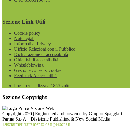
C.F.: 81003150471
Sezione Link Utili
Cookie policy
Note legali
Informativa Privacy
Ufficio Relazioni con il Pubblico
Dichiarazione di accessibilità
Obiettivi di accessibilità
Whistleblowing
Gestione consensi cookie
Feedback Accessibilità
Pagina visualizzata
1855
volte
Sezione Copyright
Copyright 2026 | Engineered and powered by Gruppo Spaggiari
Parma S.p.A. | Divisione Publishing & New Social Media
Disclaimer trattamento dati personali