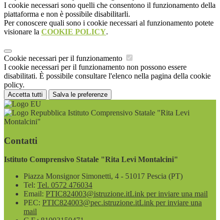
I cookie necessari sono quelli che consentono il funzionamento della
piattaforma e non è possibile disabilitarli.
Per conoscere quali sono i cookie necessari al funzionamento potete
visionare la
COOKIE POLICY
.
Cookie necessari per il funzionamento
I cookie necessari per il funzionamento non possono essere
disabilitati. È possibile consultare l'elenco nella pagina della cookie
policy.
Accetta tutti
Salva le preferenze
Istituto Comprensivo Statale "Rita Levi
Montalcini"
Contatti
Istituto Comprensivo Statale "Rita Levi Montalcini"
Piazza Monsignor Simonetti, 4 - 51017 Pescia (PT)
Tel:
Tel. 0572 476034
Email:
PTIC824003@istruzione.it
Link per inviare una mail
PEC:
PTIC824003@pec.istruzione.it
Link per inviare una
mail