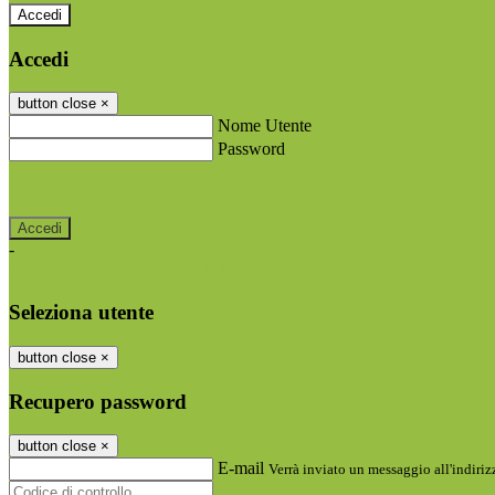
Accedi
Accedi
button close
×
Nome Utente
Password
Password dimenticata?
-
Entra con SPID
Entra con CIE
Seleziona utente
button close
×
Recupero password
button close
×
E-mail
Verrà inviato un messaggio all'indirizz