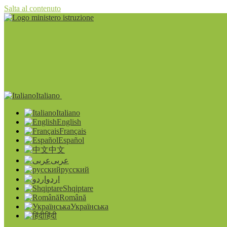
Salta al contenuto
Italiano
Italiano
English
Français
Español
中文
عربى
русский
اردو
Shqiptare
Română
Українська
हिंदी