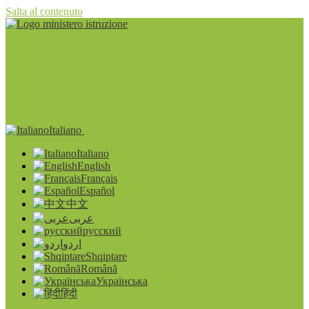
Salta al contenuto
Italiano
Italiano
English
Français
Español
中文
عربى
русский
اردو
Shqiptare
Română
Українська
हिंदी