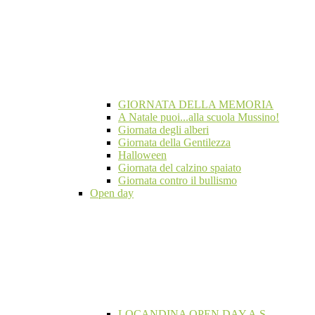
GIORNATA DELLA MEMORIA
A Natale puoi...alla scuola Mussino!
Giornata degli alberi
Giornata della Gentilezza
Halloween
Giornata del calzino spaiato
Giornata contro il bullismo
Open day
LOCANDINA OPEN DAY A.S.