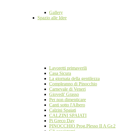
Gallery
Spazio alle Idee
Lavoretti primaverili
Casa Sicura
La giornata della gentilezza
Compleanno di Pinocchio
Carnevale di Veneri
Giovedi' Grasso
Per non dimenticare
Canti sotto l'Albero
Calzini Spaiati
CALZINI SPAIATI
Pi Greco Day
PINOCCHIO Prog.Plesso II A Gr.2