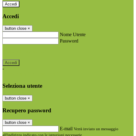
Accedi
Accedi
button close
×
Nome Utente
Password
Password dimenticata?
-
Entra con SPID
Entra con CIE
Seleziona utente
button close
×
Recupero password
button close
×
E-mail
Verrà inviato un messaggio
all'indirizzo indicato con le istruzioni necessarie.