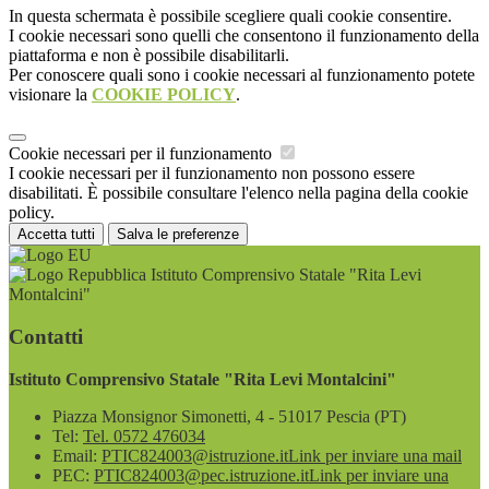
In questa schermata è possibile scegliere quali cookie consentire.
I cookie necessari sono quelli che consentono il funzionamento della
piattaforma e non è possibile disabilitarli.
Per conoscere quali sono i cookie necessari al funzionamento potete
visionare la
COOKIE POLICY
.
Cookie necessari per il funzionamento
I cookie necessari per il funzionamento non possono essere
disabilitati. È possibile consultare l'elenco nella pagina della cookie
policy.
Accetta tutti
Salva le preferenze
Istituto Comprensivo Statale "Rita Levi
Montalcini"
Contatti
Istituto Comprensivo Statale "Rita Levi Montalcini"
Piazza Monsignor Simonetti, 4 - 51017 Pescia (PT)
Tel:
Tel. 0572 476034
Email:
PTIC824003@istruzione.it
Link per inviare una mail
PEC:
PTIC824003@pec.istruzione.it
Link per inviare una