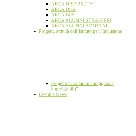
AREA DISABILITA'
AREA DSA
AREA BES
AREA ALUNNI STRANIERI
AREA ALUNNI ADOTTATI
Progetti, attività dell’Istituto per l'Inclusione
Progetto “Contadini coraggiosi e
improb(abili)”
Eventi e News