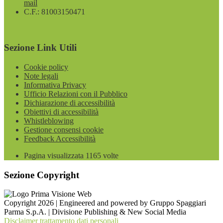
mail
C.F.: 81003150471
Sezione Link Utili
Cookie policy
Note legali
Informativa Privacy
Ufficio Relazioni con il Pubblico
Dichiarazione di accessibilità
Obiettivi di accessibilità
Whistleblowing
Gestione consensi cookie
Feedback Accessibilità
Pagina visualizzata
1165
volte
Sezione Copyright
Copyright 2026 | Engineered and powered by Gruppo Spaggiari
Parma S.p.A. | Divisione Publishing & New Social Media
Disclaimer trattamento dati personali