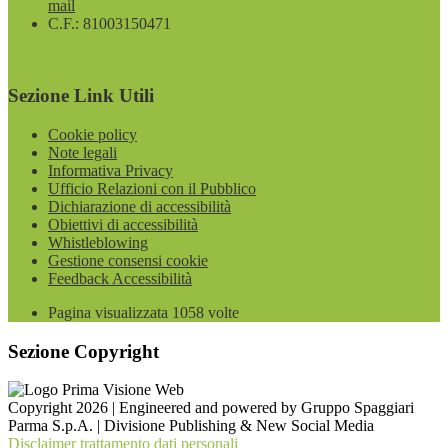
mail
C.F.: 81003150471
Sezione Link Utili
Cookie policy
Note legali
Informativa Privacy
Ufficio Relazioni con il Pubblico
Dichiarazione di accessibilità
Obiettivi di accessibilità
Whistleblowing
Gestione consensi cookie
Feedback Accessibilità
Pagina visualizzata
1058
volte
Sezione Copyright
Copyright 2026 | Engineered and powered by Gruppo Spaggiari
Parma S.p.A. | Divisione Publishing & New Social Media
Disclaimer trattamento dati personali