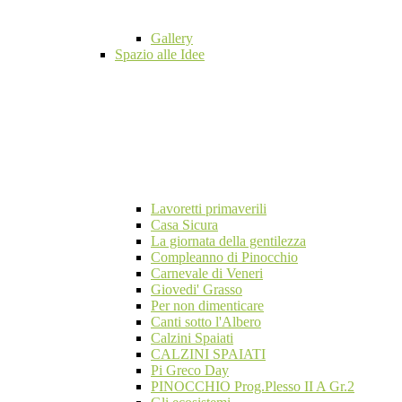
Gallery
Spazio alle Idee
Lavoretti primaverili
Casa Sicura
La giornata della gentilezza
Compleanno di Pinocchio
Carnevale di Veneri
Giovedi' Grasso
Per non dimenticare
Canti sotto l'Albero
Calzini Spaiati
CALZINI SPAIATI
Pi Greco Day
PINOCCHIO Prog.Plesso II A Gr.2