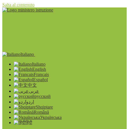
Salta al contenuto
Italiano
Italiano
English
Français
Español
中文
عربى
русский
اردو
Shqiptare
Română
Українська
हिंदी