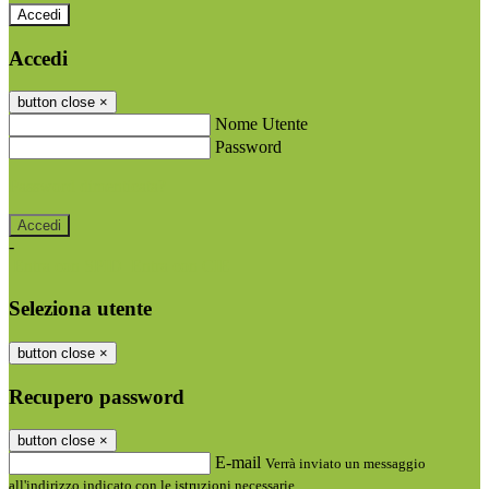
Accedi
Accedi
button close
×
Nome Utente
Password
Password dimenticata?
-
Entra con SPID
Entra con CIE
Seleziona utente
button close
×
Recupero password
button close
×
E-mail
Verrà inviato un messaggio
all'indirizzo indicato con le istruzioni necessarie.