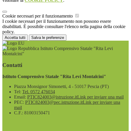
visionare la
COOKIE POLICY
.
Cookie necessari per il funzionamento
I cookie necessari per il funzionamento non possono essere
disabilitati. È possibile consultare l'elenco nella pagina della cookie
policy.
Accetta tutti
Salva le preferenze
Istituto Comprensivo Statale "Rita Levi
Montalcini"
Contatti
Istituto Comprensivo Statale "Rita Levi Montalcini"
Piazza Monsignor Simonetti, 4 - 51017 Pescia (PT)
Tel:
Tel. 0572 476034
Email:
PTIC824003@istruzione.it
Link per inviare una mail
PEC:
PTIC824003@pec.istruzione.it
Link per inviare una
mail
C.F.: 81003150471