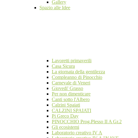
Gallery
Spazio alle Idee
Lavoretti primaverili
Casa Sicura
La giornata della gentilezza
Compleanno di Pinocchio
Carnevale di Veneri
Giovedi' Grasso
Per non dimenticare
Canti sotto l'Albero
Calzini Spaiati
CALZINI SPAIATI
Pi Greco Day
PINOCCHIO Prog.Plesso II A Gr.2
Gli ecosistemi
Laboratorio creativo IV A