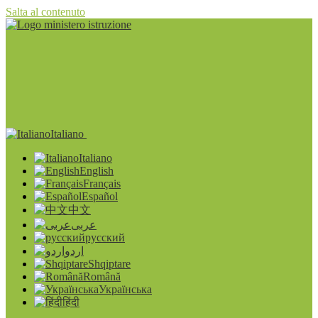
Salta al contenuto
Italiano
Italiano
English
Français
Español
中文
عربى
русский
اردو
Shqiptare
Română
Українська
हिंदी