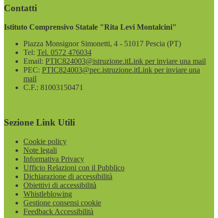
Contatti
Istituto Comprensivo Statale "Rita Levi Montalcini"
Piazza Monsignor Simonetti, 4 - 51017 Pescia (PT)
Tel:
Tel. 0572 476034
Email:
PTIC824003@istruzione.it
Link per inviare una mail
PEC:
PTIC824003@pec.istruzione.it
Link per inviare una
mail
C.F.: 81003150471
Sezione Link Utili
Cookie policy
Note legali
Informativa Privacy
Ufficio Relazioni con il Pubblico
Dichiarazione di accessibilità
Obiettivi di accessibilità
Whistleblowing
Gestione consensi cookie
Feedback Accessibilità