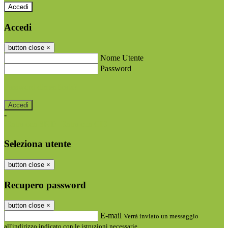
Accedi
Accedi
button close
×
Nome Utente
Password
Password dimenticata?
-
Entra con SPID
Entra con CIE
Seleziona utente
button close
×
Recupero password
button close
×
E-mail
Verrà inviato un messaggio
all'indirizzo indicato con le istruzioni necessarie.