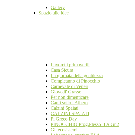
Gallery
Spazio alle Idee
Lavoretti primaverili
Casa Sicura
La giornata della gentilezza
Compleanno di Pinocchio
Carnevale di Veneri
Giovedi' Grasso
Per non dimenticare
Canti sotto l'Albero
Calzini Spaiati
CALZINI SPAIATI
Pi Greco Day
PINOCCHIO Prog.Plesso II A Gr.2
Gli ecosistemi