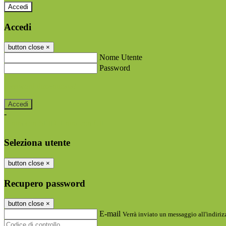
Accedi
Accedi
button close
×
Nome Utente
Password
Password dimenticata?
-
Entra con SPID
Entra con CIE
Seleziona utente
button close
×
Recupero password
button close
×
E-mail
Verrà inviato un messaggio all'indirizz