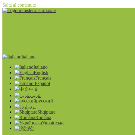
Salta al contenuto
Italiano
Italiano
English
Français
Español
中文
عربى
русский
اردو
Shqiptare
Română
Українська
हिंदी