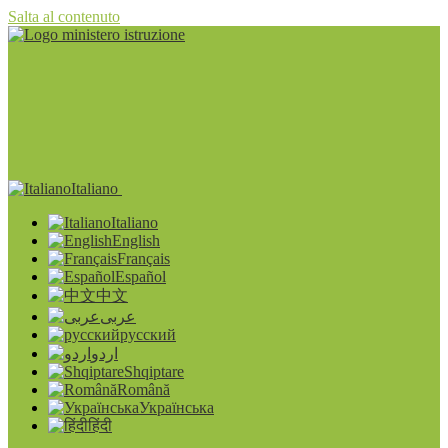
Salta al contenuto
Italiano
Italiano
English
Français
Español
中文
عربى
русский
اردو
Shqiptare
Română
Українська
हिंदी