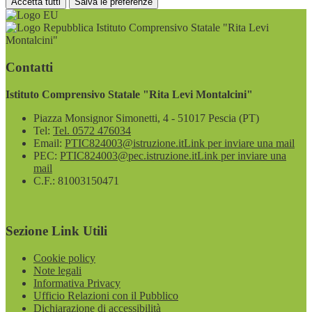
Accetta tutti
Salva le preferenze
Istituto Comprensivo Statale "Rita Levi
Montalcini"
Contatti
Istituto Comprensivo Statale "Rita Levi Montalcini"
Piazza Monsignor Simonetti, 4 - 51017 Pescia (PT)
Tel:
Tel. 0572 476034
Email:
PTIC824003@istruzione.it
Link per inviare una mail
PEC:
PTIC824003@pec.istruzione.it
Link per inviare una
mail
C.F.: 81003150471
Sezione Link Utili
Cookie policy
Note legali
Informativa Privacy
Ufficio Relazioni con il Pubblico
Dichiarazione di accessibilità