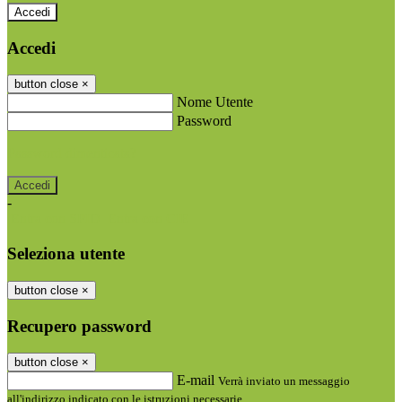
Accedi
Accedi
button close
×
Nome Utente
Password
Password dimenticata?
-
Entra con SPID
Entra con CIE
Seleziona utente
button close
×
Recupero password
button close
×
E-mail
Verrà inviato un messaggio
all'indirizzo indicato con le istruzioni necessarie.