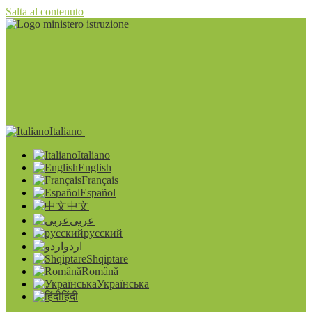
Salta al contenuto
Italiano
Italiano
English
Français
Español
中文
عربى
русский
اردو
Shqiptare
Română
Українська
हिंदी