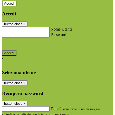
Accedi
Accedi
button close
×
Nome Utente
Password
Password dimenticata?
-
Entra con SPID
Entra con CIE
Seleziona utente
button close
×
Recupero password
button close
×
E-mail
Verrà inviato un messaggio
all'indirizzo indicato con le istruzioni necessarie.