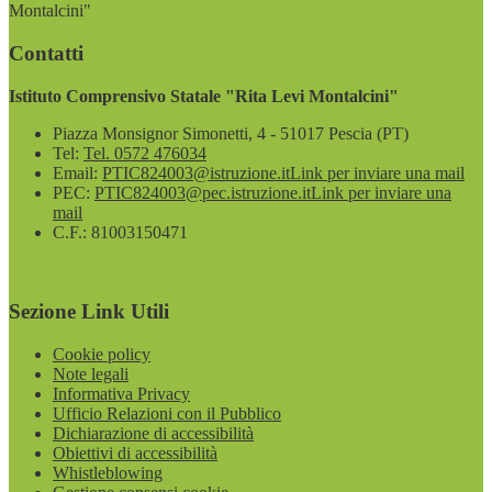
Montalcini"
Contatti
Istituto Comprensivo Statale "Rita Levi Montalcini"
Piazza Monsignor Simonetti, 4 - 51017 Pescia (PT)
Tel:
Tel. 0572 476034
Email:
PTIC824003@istruzione.it
Link per inviare una mail
PEC:
PTIC824003@pec.istruzione.it
Link per inviare una
mail
C.F.: 81003150471
Sezione Link Utili
Cookie policy
Note legali
Informativa Privacy
Ufficio Relazioni con il Pubblico
Dichiarazione di accessibilità
Obiettivi di accessibilità
Whistleblowing