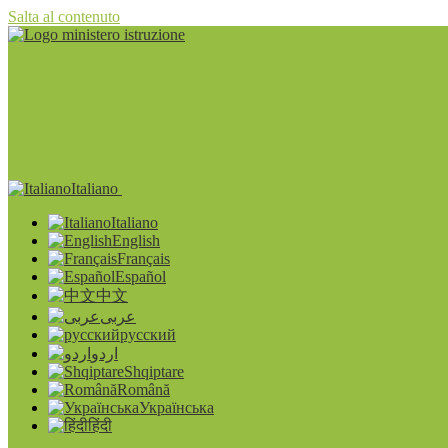
Salta al contenuto
Italiano
Italiano
English
Français
Español
中文
عربى
русский
اردو
Shqiptare
Română
Українська
हिंदी