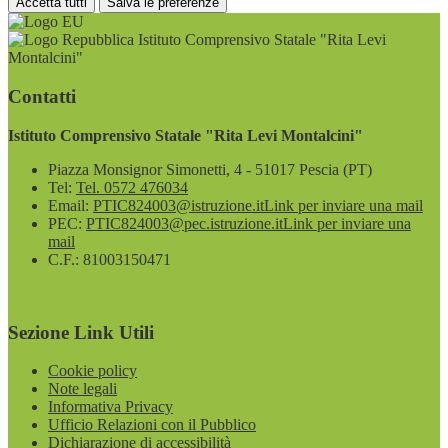
Accetta tutti
Salva le preferenze
Istituto Comprensivo Statale "Rita Levi
Montalcini"
Contatti
Istituto Comprensivo Statale "Rita Levi Montalcini"
Piazza Monsignor Simonetti, 4 - 51017 Pescia (PT)
Tel:
Tel. 0572 476034
Email:
PTIC824003@istruzione.it
Link per inviare una mail
PEC:
PTIC824003@pec.istruzione.it
Link per inviare una
mail
C.F.: 81003150471
Sezione Link Utili
Cookie policy
Note legali
Informativa Privacy
Ufficio Relazioni con il Pubblico
Dichiarazione di accessibilità