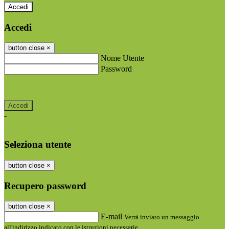
Accedi
Accedi
button close
×
Nome Utente
Password
Password dimenticata?
-
Entra con SPID
Entra con CIE
Seleziona utente
button close
×
Recupero password
button close
×
E-mail
Verrà inviato un messaggio
all'indirizzo indicato con le istruzioni necessarie.