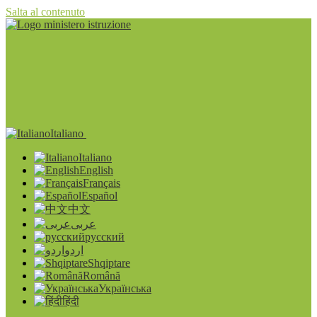
Salta al contenuto
Italiano
Italiano
English
Français
Español
中文
عربى
русский
اردو
Shqiptare
Română
Українська
हिंदी