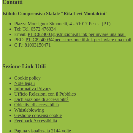
Contatti
Istituto Comprensivo Statale "Rita Levi Montalcini"
Piazza Monsignor Simonetti, 4 - 51017 Pescia (PT)
Tel:
Tel. 0572 476034
Email:
PTIC824003@istruzione.it
Link per inviare una mail
PEC:
PTIC824003@pec.istruzione.it
Link per inviare una mail
C.F.: 81003150471
Sezione Link Utili
Cookie policy
Note legali
Informativa Privacy
Ufficio Relazioni con il Pubblico
Dichiarazione di accessibilità
Obiettivi di accessibilità
Whistleblowing
Gestione consensi cookie
Feedback Accessibilità
Pagina visualizzata
2144
volte