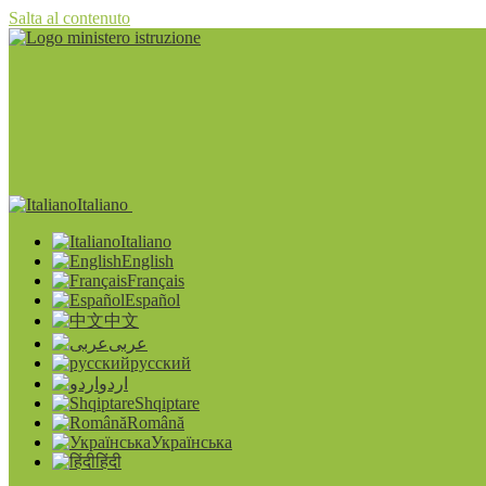
Salta al contenuto
Italiano
Italiano
English
Français
Español
中文
عربى
русский
اردو
Shqiptare
Română
Українська
हिंदी