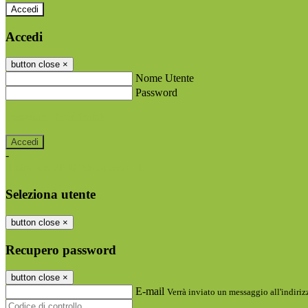
Accedi
Accedi
button close
×
Nome Utente
Password
Password dimenticata?
-
Entra con SPID
Entra con CIE
Seleziona utente
button close
×
Recupero password
button close
×
E-mail
Verrà inviato un messaggio all'indirizz