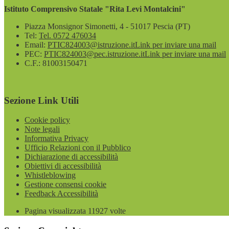
Istituto Comprensivo Statale "Rita Levi Montalcini"
Piazza Monsignor Simonetti, 4 - 51017 Pescia (PT)
Tel:
Tel. 0572 476034
Email:
PTIC824003@istruzione.it
Link per inviare una mail
PEC:
PTIC824003@pec.istruzione.it
Link per inviare una mail
C.F.: 81003150471
Sezione Link Utili
Cookie policy
Note legali
Informativa Privacy
Ufficio Relazioni con il Pubblico
Dichiarazione di accessibilità
Obiettivi di accessibilità
Whistleblowing
Gestione consensi cookie
Feedback Accessibilità
Pagina visualizzata
11927
volte