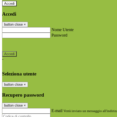
Accedi
Accedi
button close
×
Nome Utente
Password
Password dimenticata?
-
Entra con SPID
Entra con CIE
Seleziona utente
button close
×
Recupero password
button close
×
E-mail
Verrà inviato un messaggio all'indirizz