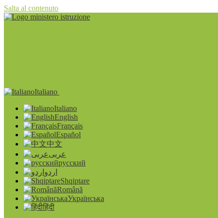
Salta al contenuto
Italiano
Italiano
English
Français
Español
中文
عربى
русский
اردو
Shqiptare
Română
Українська
हिंदी