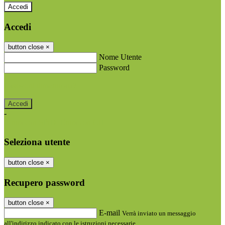
Accedi
Accedi
button close
×
Nome Utente
Password
Password dimenticata?
-
Entra con SPID
Entra con CIE
Seleziona utente
button close
×
Recupero password
button close
×
E-mail
Verrà inviato un messaggio
all'indirizzo indicato con le istruzioni necessarie.