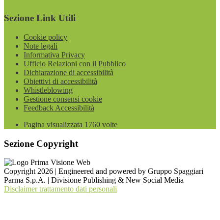
Sezione Link Utili
Cookie policy
Note legali
Informativa Privacy
Ufficio Relazioni con il Pubblico
Dichiarazione di accessibilità
Obiettivi di accessibilità
Whistleblowing
Gestione consensi cookie
Feedback Accessibilità
Pagina visualizzata
1760
volte
Sezione Copyright
Copyright 2026 | Engineered and powered by Gruppo Spaggiari
Parma S.p.A. | Divisione Publishing & New Social Media
Disclaimer trattamento dati personali