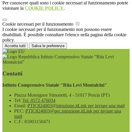
Per conoscere quali sono i cookie necessari al funzionamento potete
visionare la
COOKIE POLICY
.
Cookie necessari per il funzionamento
I cookie necessari per il funzionamento non possono essere
disabilitati. È possibile consultare l'elenco nella pagina della cookie
policy.
Accetta tutti
Salva le preferenze
Istituto Comprensivo Statale "Rita Levi
Montalcini"
Contatti
Istituto Comprensivo Statale "Rita Levi Montalcini"
Piazza Monsignor Simonetti, 4 - 51017 Pescia (PT)
Tel:
Tel. 0572 476034
Email:
PTIC824003@istruzione.it
Link per inviare una mail
PEC:
PTIC824003@pec.istruzione.it
Link per inviare una
mail
C.F.: 81003150471