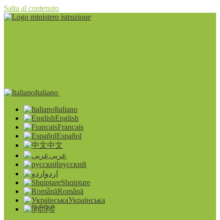
Salta al contenuto
Italiano
Italiano
English
Français
Español
中文
عربى
русский
اردو
Shqiptare
Română
Українська
हिंदी