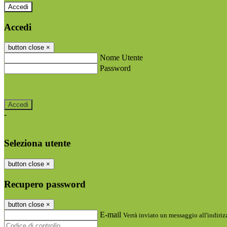
Accedi
Accedi
button close
×
Nome Utente
Password
Password dimenticata?
-
Entra con SPID
Entra con CIE
Seleziona utente
button close
×
Recupero password
button close
×
E-mail
Verrà inviato un messaggio all'indirizz