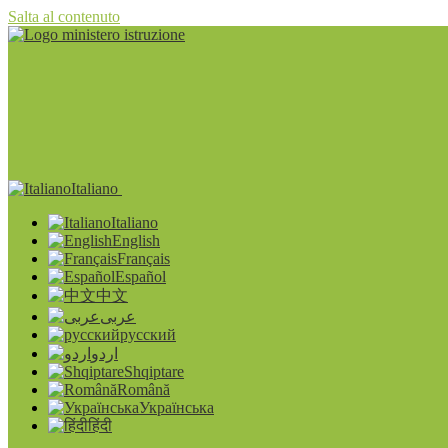
Salta al contenuto
Italiano
Italiano
English
Français
Español
中文
عربى
русский
اردو
Shqiptare
Română
Українська
हिंदी