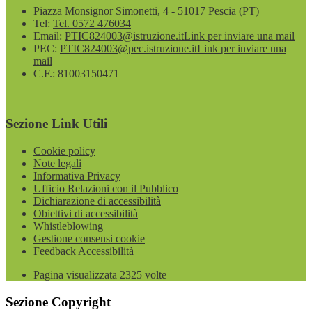
Piazza Monsignor Simonetti, 4 - 51017 Pescia (PT)
Tel:
Tel. 0572 476034
Email:
PTIC824003@istruzione.it
Link per inviare una mail
PEC:
PTIC824003@pec.istruzione.it
Link per inviare una
mail
C.F.: 81003150471
Sezione Link Utili
Cookie policy
Note legali
Informativa Privacy
Ufficio Relazioni con il Pubblico
Dichiarazione di accessibilità
Obiettivi di accessibilità
Whistleblowing
Gestione consensi cookie
Feedback Accessibilità
Pagina visualizzata
2325
volte
Sezione Copyright