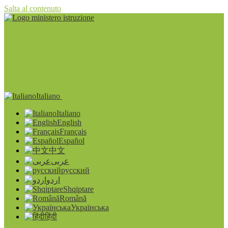
Salta al contenuto
Italiano
Italiano
English
Français
Español
中文
عربى
русский
اردو
Shqiptare
Română
Українська
हिंदी