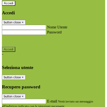
Accedi
Accedi
button close
×
Nome Utente
Password
Password dimenticata?
-
Entra con SPID
Entra con CIE
Seleziona utente
button close
×
Recupero password
button close
×
E-mail
Verrà inviato un messaggio
all'indirizzo indicato con le istruzioni necessarie.