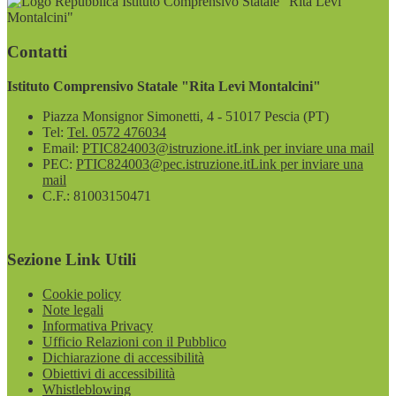
Istituto Comprensivo Statale "Rita Levi
Montalcini"
Contatti
Istituto Comprensivo Statale "Rita Levi Montalcini"
Piazza Monsignor Simonetti, 4 - 51017 Pescia (PT)
Tel:
Tel. 0572 476034
Email:
PTIC824003@istruzione.it
Link per inviare una mail
PEC:
PTIC824003@pec.istruzione.it
Link per inviare una
mail
C.F.: 81003150471
Sezione Link Utili
Cookie policy
Note legali
Informativa Privacy
Ufficio Relazioni con il Pubblico
Dichiarazione di accessibilità
Obiettivi di accessibilità
Whistleblowing