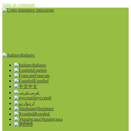
Salta al contenuto
Italiano
Italiano
English
Français
Español
中文
عربى
русский
اردو
Shqiptare
Română
Українська
हिंदी