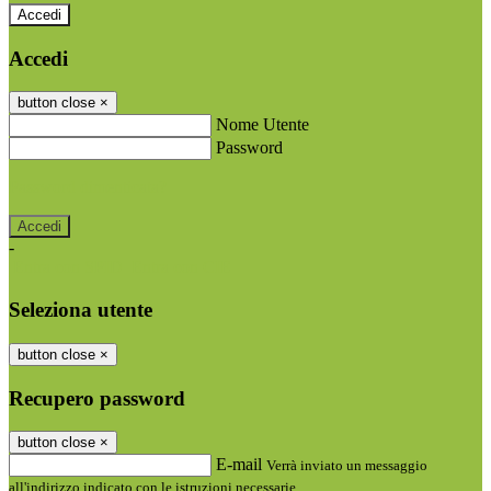
Accedi
Accedi
button close
×
Nome Utente
Password
Password dimenticata?
-
Entra con SPID
Entra con CIE
Seleziona utente
button close
×
Recupero password
button close
×
E-mail
Verrà inviato un messaggio
all'indirizzo indicato con le istruzioni necessarie.