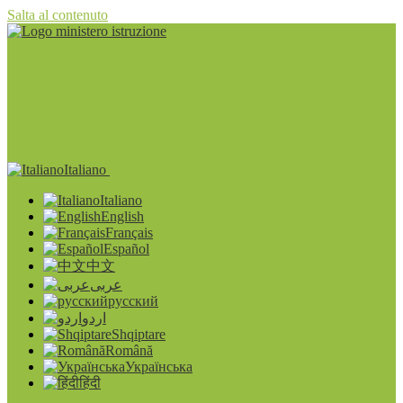
Salta al contenuto
Italiano
Italiano
English
Français
Español
中文
عربى
русский
اردو
Shqiptare
Română
Українська
हिंदी