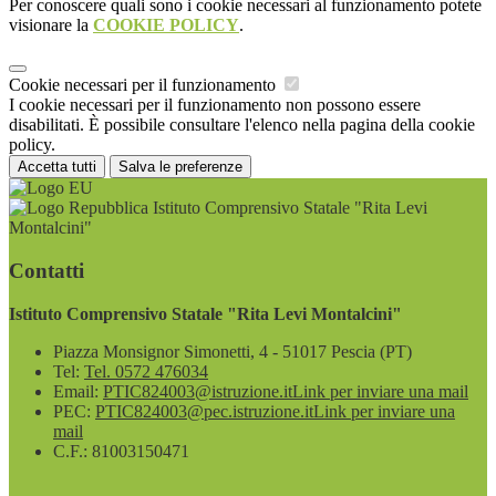
Per conoscere quali sono i cookie necessari al funzionamento potete
visionare la
COOKIE POLICY
.
Cookie necessari per il funzionamento
I cookie necessari per il funzionamento non possono essere
disabilitati. È possibile consultare l'elenco nella pagina della cookie
policy.
Accetta tutti
Salva le preferenze
Istituto Comprensivo Statale "Rita Levi
Montalcini"
Contatti
Istituto Comprensivo Statale "Rita Levi Montalcini"
Piazza Monsignor Simonetti, 4 - 51017 Pescia (PT)
Tel:
Tel. 0572 476034
Email:
PTIC824003@istruzione.it
Link per inviare una mail
PEC:
PTIC824003@pec.istruzione.it
Link per inviare una
mail
C.F.: 81003150471