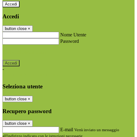
Accedi
Accedi
button close
×
Nome Utente
Password
Password dimenticata?
-
Entra con SPID
Entra con CIE
Seleziona utente
button close
×
Recupero password
button close
×
E-mail
Verrà inviato un messaggio
all'indirizzo indicato con le istruzioni necessarie.