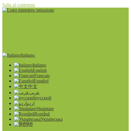
Salta al contenuto
Italiano
Italiano
English
Français
Español
中文
عربى
русский
اردو
Shqiptare
Română
Українська
हिंदी