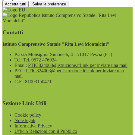
Accetta tutti
Salva le preferenze
Istituto Comprensivo Statale "Rita Levi
Montalcini"
Contatti
Istituto Comprensivo Statale "Rita Levi Montalcini"
Piazza Monsignor Simonetti, 4 - 51017 Pescia (PT)
Tel:
Tel. 0572 476034
Email:
PTIC824003@istruzione.it
Link per inviare una mail
PEC:
PTIC824003@pec.istruzione.it
Link per inviare una
mail
C.F.: 81003150471
Sezione Link Utili
Cookie policy
Note legali
Informativa Privacy
Ufficio Relazioni con il Pubblico