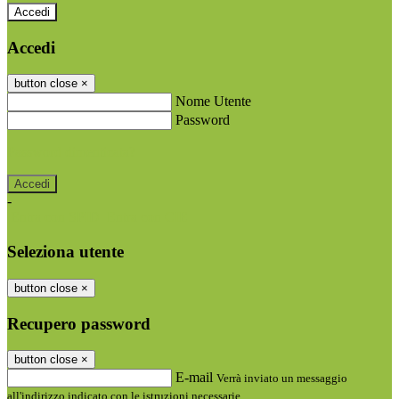
Accedi
Accedi
button close
×
Nome Utente
Password
Password dimenticata?
-
Entra con SPID
Entra con CIE
Seleziona utente
button close
×
Recupero password
button close
×
E-mail
Verrà inviato un messaggio
all'indirizzo indicato con le istruzioni necessarie.