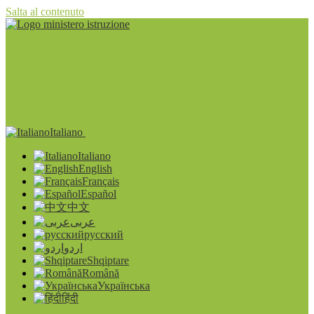
Salta al contenuto
Italiano
Italiano
English
Français
Español
中文
عربى
русский
اردو
Shqiptare
Română
Українська
हिंदी