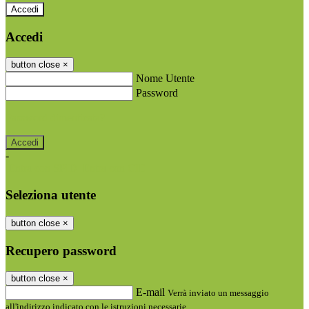
Accedi
Accedi
button close
×
Nome Utente
Password
Password dimenticata?
-
Entra con SPID
Entra con CIE
Seleziona utente
button close
×
Recupero password
button close
×
E-mail
Verrà inviato un messaggio
all'indirizzo indicato con le istruzioni necessarie.