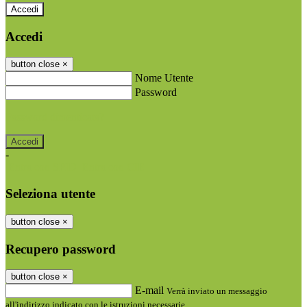
Accedi
Accedi
button close
×
Nome Utente
Password
Password dimenticata?
-
Entra con SPID
Entra con CIE
Seleziona utente
button close
×
Recupero password
button close
×
E-mail
Verrà inviato un messaggio
all'indirizzo indicato con le istruzioni necessarie.