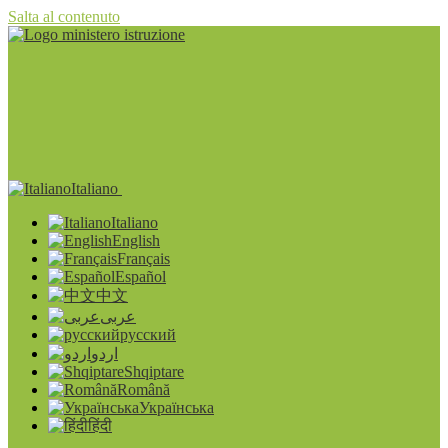
Salta al contenuto
Italiano
Italiano
English
Français
Español
中文
عربى
русский
اردو
Shqiptare
Română
Українська
हिंदी