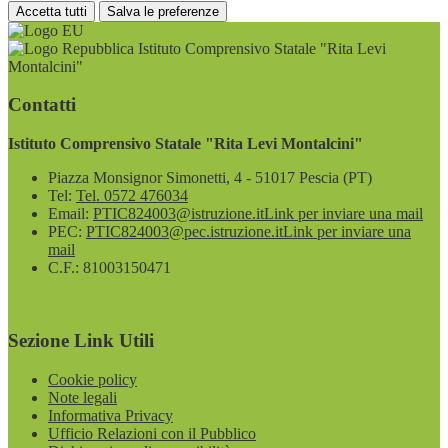
Accetta tutti
Salva le preferenze
Istituto Comprensivo Statale "Rita Levi
Montalcini"
Contatti
Istituto Comprensivo Statale "Rita Levi Montalcini"
Piazza Monsignor Simonetti, 4 - 51017 Pescia (PT)
Tel:
Tel. 0572 476034
Email:
PTIC824003@istruzione.it
Link per inviare una mail
PEC:
PTIC824003@pec.istruzione.it
Link per inviare una
mail
C.F.: 81003150471
Sezione Link Utili
Cookie policy
Note legali
Informativa Privacy
Ufficio Relazioni con il Pubblico