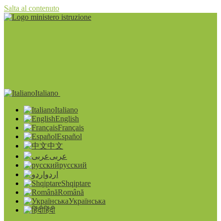
Salta al contenuto
Italiano
Italiano
English
Français
Español
中文
عربى
русский
اردو
Shqiptare
Română
Українська
हिंदी