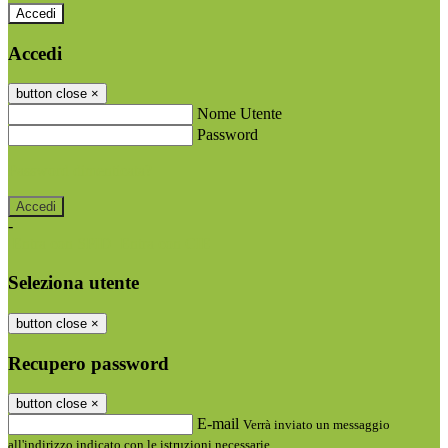
Accedi
Accedi
button close
×
Nome Utente
Password
Password dimenticata?
-
Entra con SPID
Entra con CIE
Seleziona utente
button close
×
Recupero password
button close
×
E-mail
Verrà inviato un messaggio
all'indirizzo indicato con le istruzioni necessarie.