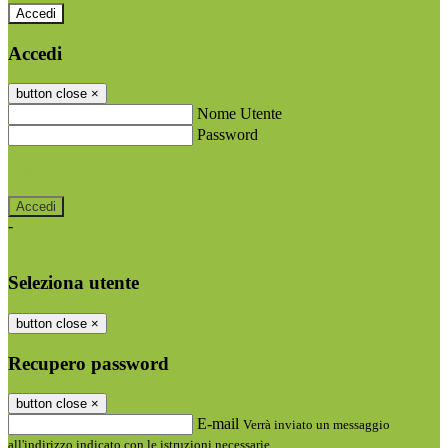
Accedi
Accedi
button close
×
Nome Utente
Password
Password dimenticata?
-
Entra con SPID
Entra con CIE
Seleziona utente
button close
×
Recupero password
button close
×
E-mail
Verrà inviato un messaggio
all'indirizzo indicato con le istruzioni necessarie.