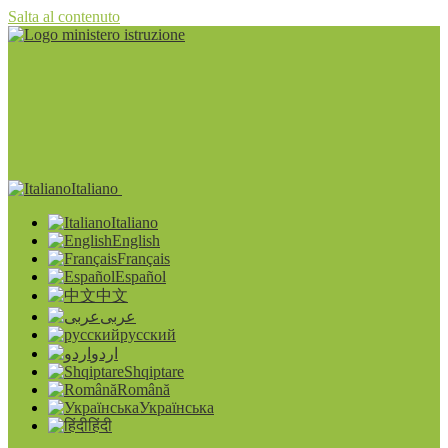
Salta al contenuto
Italiano
Italiano
English
Français
Español
中文
عربى
русский
اردو
Shqiptare
Română
Українська
हिंदी