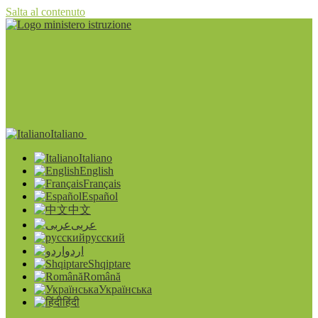
Salta al contenuto
Italiano
Italiano
English
Français
Español
中文
عربى
русский
اردو
Shqiptare
Română
Українська
हिंदी