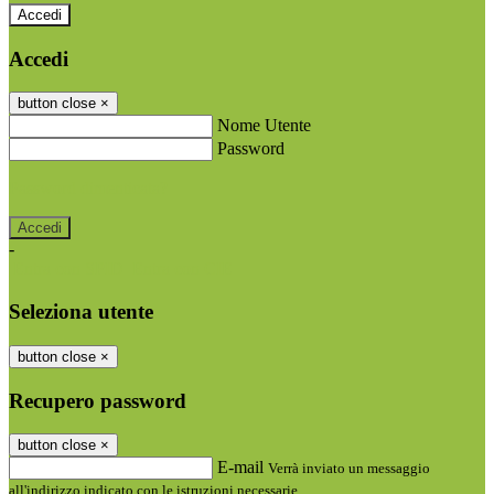
Accedi
Accedi
button close
×
Nome Utente
Password
Password dimenticata?
-
Entra con SPID
Entra con CIE
Seleziona utente
button close
×
Recupero password
button close
×
E-mail
Verrà inviato un messaggio
all'indirizzo indicato con le istruzioni necessarie.